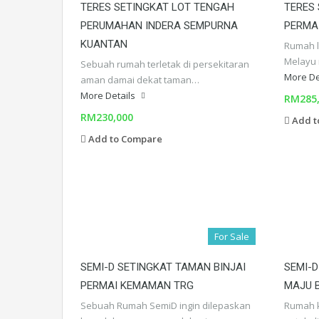
TERES SETINGKAT LOT TENGAH
TERES
PERUMAHAN INDERA SEMPURNA
PERMA
KUANTAN
Rumah l
Melayu 
Sebuah rumah terletak di persekitaran
More De
aman damai dekat taman…
More Details
RM285
RM230,000
Add t
Add to Compare
For Sale
SEMI-D SETINGKAT TAMAN BINJAI
SEMI-D
PERMAI KEMAMAN TRG
MAJU 
Sebuah Rumah SemiD ingin dilepaskan
Rumah k