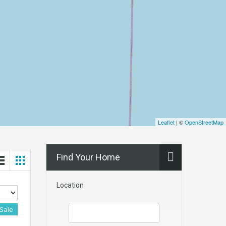
Leaflet
| ©
OpenStreetMap
Find Your Home
Location
 Sale