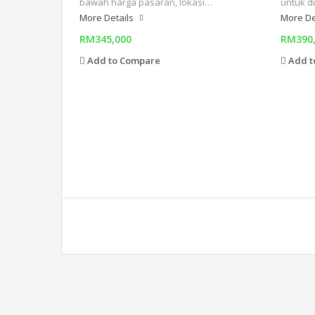
bawah harga pasaran, lokasi…
untuk d
More Details
More De
RM345,000
RM390
Add to Compare
Add t