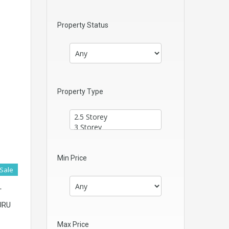
Property Status
Property Type
Min Price
 Sale
T
URU
Max Price