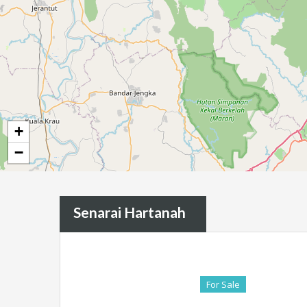
+
−
Senarai Hartanah
For Sale