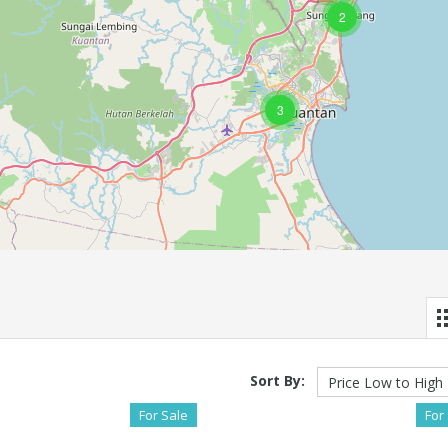
2
3
Sort By:
For Sale
For