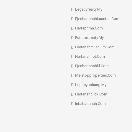
Legacyrealty.My
Ejenhartanahkuantan.Com
Hartaprima.Com
Putraproperty.My
Hartanahmilenium.Com
Hartanahhot.Com
Ejenhartanahkl.Com
Meletopproperties.Com
Legacypahang.My
Hartanahclick.Com
Intaihartanah.Com