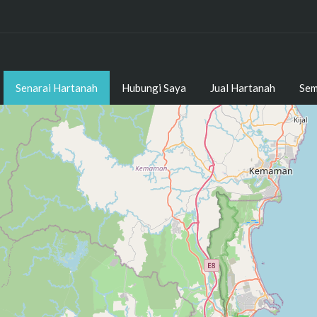
Senarai Hartanah
Hubungi Saya
Jual Hartanah
Sem