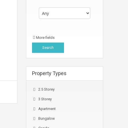
More fields
Property Types
2.5 Storey
3 Storey
Apartment
Bungalow