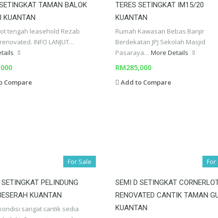
 SETINGKAT TAMAN BALOK
TERES SETINGKAT IM15/20
I KUANTAN
KUANTAN
ot tengah leasehold Rezab
Rumah Kawasan Bebas Banjir
renovated. INFO LANJUT…
Berdekatan JPJ Sekolah Masjid
tails
Pasaraya…
More Details
,000
RM285,000
o Compare
Add to Compare
For Sale
For
 SETINGKAT PELINDUNG
SEMI D SETINGKAT CORNERLO
BESERAH KUANTAN
RENOVATED CANTIK TAMAN G
KUANTAN
ondisi sangat cantik sedia