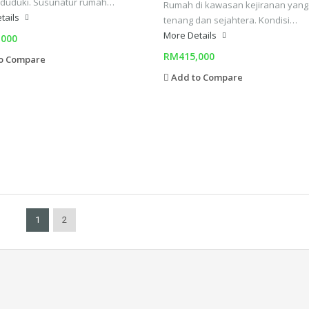
iduduki. Susunatur rumah…
Rumah di kawasan kejiranan yang
tails
tenang dan sejahtera. Kondisi…
More Details
,000
RM415,000
o Compare
Add to Compare
1
2